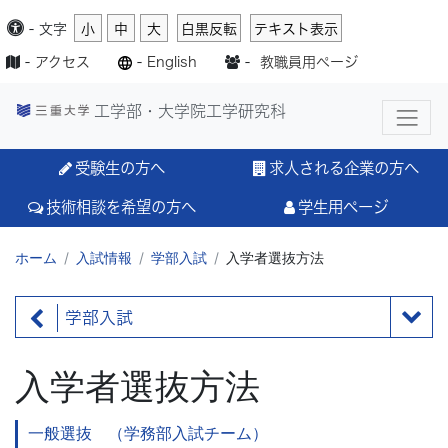
-
文字
小
中
大
白黒反転
テキスト表示
-
アクセス
-
English
-
教職員用ページ
工学部・大学院工学研究科
受験生の方へ
求人される企業の方へ
技術相談を希望の方へ
学生用ページ
ホーム
入試情報
学部入試
入学者選抜方法
学部入試
入学者選抜方法
一般選抜 （学務部入試チーム）