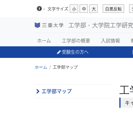
-
文字
サイズ
小
中
大
白黒反転
工学部・大学院工学研
ホーム
工学部の概要
入試情報
受験生の方へ
ホーム
工学部マップ
工
工学部マップ
キ