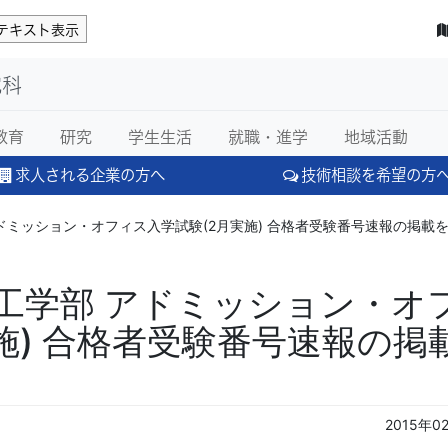
テキスト表示
究科
教育
研究
学生生活
就職・進学
地域活動
求人される企業の方へ
技術相談を希望の方
ドミッション・オフィス入学試験(2月実施) 合格者受験番号速報の掲載を終
工学部 アドミッション・オ
施) 合格者受験番号速報の掲
2015年0