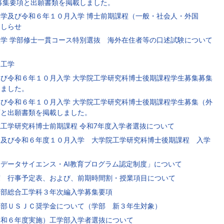
募集要項と出願書類を掲載しました。
学及び令和６年１０月入学 博士前期課程（一般・社会人・外国
おしらせ
学 学部修士一貫コース特別選抜 海外在住者等の口述試験について
報工学
び令和６年１０月入学 大学院工学研究科博士後期課程学生募集募集
しました。
び令和６年１０月入学 大学院工学研究科博士後期課程学生募集（外
項と出願書類を掲載しました。
工学研究科博士前期課程 令和7年度入学者選抜について
月及び令和６年度１０月入学 大学院工学研究科博士後期課程 入学
データサイエンス・AI教育プログラム認定制度」について
 行事予定表、および、前期時間割・授業項目について
学部総合工学科３年次編入学募集要項
学部ＵＳＪＣ奨学金について（学部 新３年生対象）
令和６年度実施）工学部入学者選抜について