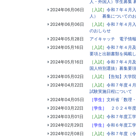
人・外国人）学生募集 
2024年06月06日
［入試］
令和７年４月入
人） 募集についての
2024年06月06日
［入試］
令和７年４月入
のおしらせ
2024年05月28日
アイキャッチ 電子情
2024年05月16日
［入試］
令和７年４月及
要項と出願書類を掲載
2024年05月16日
［入試］
令和７年４月及
国人特別選抜）募集要
2024年05月02日
［入試］
【告知】大学院
2024年04月22日
［入試］
令和７年度４
試験実施日程について
2024年04月05日
［学生］
文科省「数理・
2024年03月22日
［学生］
２０２４年度
2024年03月01日
［入試］
令和７年度工
2024年02月29日
［学生］
令和６年度工
2024年02月08日
［入試］
令和７年度（