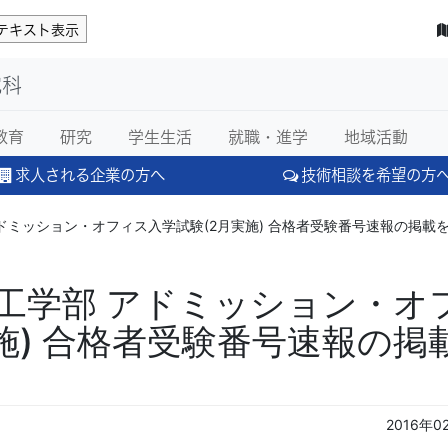
テキスト表示
究科
教育
研究
学生生活
就職・進学
地域活動
求人される企業の方へ
技術相談を希望の方
ドミッション・オフィス入学試験(2月実施) 合格者受験番号速報の掲載を終
学工学部 アドミッション・オ
施) 合格者受験番号速報の掲
2016年0