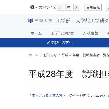
-
文字
サイズ
小
中
大
白黒反転
工学部・大学院工学研
ホーム
工学部の概要
入試情報
受験生の方へ
ホーム
お知らせ
平成28年度 就職担当者一覧
平成28年度 就職
「
求人される企業の方へ
」のページ内に，
平成28年度