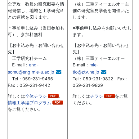
全専攻・教員の研究概要を情
（株）三重ティーエルオー主
報発信し、地域と工学研究科
催の研究室見学会を開催いた
との連携を図ります。
します。
＊事前申し込み（当日参加も
※事前申し込みをお願いいたし
可）、参加料無料
ます。
【お申込み先・お問い合わせ
【お申込み先・お問い合わせ
先】
先】
工学研究科チーム
（株）三重ティーエルオー
E-mail：
eng-
E-mail：
mie-
somu@eng.mie-u.ac.jp
tlo@ztv.ne.jp
Tel：059-231-9466
Tel：059-231-9822 Fax：
Fax：059-231-9442
059-231-9829
詳しくは
全体チラシ
、
詳しくは
チラシ
をご覧
情報工学編プログラム
ください。
をご覧ください。