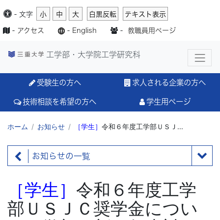
-
文字
小
中
大
白黒反転
テキスト表示
-
アクセス
-
English
-
教職員用ページ
工学部・大学院工学研究科
受験生の方へ
求人される企業の方へ
技術相談を希望の方へ
学生用ページ
ホーム
お知らせ
［学生］
令和６年度工学部ＵＳＪ...
お知らせの一覧
［学生］
令和６年度工学
部ＵＳＪＣ奨学金につい