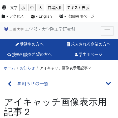
-
文字
小
中
大
白黒反転
テキスト表示
-
アクセス
-
English
-
教職員用ページ
工学部・大学院工学研究科
受験生の方へ
求人される企業の方へ
技術相談を希望の方へ
学生用ページ
ホーム
お知らせ
アイキャッチ画像表示用記事２
お知らせの一覧
アイキャッチ画像表示用
記事２