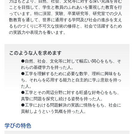
力はもとより、自然、社会、文化等に対する深い見識を育む
ことを目指して、学生と教員のふれあいを重視した教育を行
っています。特に演習、実験、卒業研究等、研究室での少人
数教育を通して、世界に通用する学問及び社会の進歩を支え
るものづくりに不可欠な技術の修得と、社会で活躍するため
の実践力や表現力を養います。
このような人を求めます
●自然、社会、文化等に対して幅広い関心をもち、そ
れらの基礎学力を持った人。
●工学を理解するために必要な数学、理科に興味をも
ち、それらを応用する能力と自主的に学ぶ意欲を持っ
た人。
●工学とその周辺分野に対する旺盛な好奇心をもち、
真摯に問題を探究し続ける姿勢を持った人。
●工学における問題解決の実践に情熱をもち、社会に
貢献しようという気概を持った人。
学びの特色