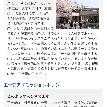
スにした科学に根ざしながら
(時には、人文社会科学も範疇
に)、人類の役に立つ「もの」
を創る(作る、造る)技術を教
育・研究するところです。「も
の」というのは何も手に触って
見ることが出来るものばかりでなく、一つの概念であった
り、バーチャルなシステムであったりもします。そこから生
まれた技術が、ゲーム機のように皆さんの生活を楽しくする
ものの生産に役立ち、発電所のように生活の基盤を支える技
術につながります。昨今のエネルギー・環境問題を解決する
のも、結局は工学の技術にかかっています。そのような分野
に携わって積極的に物事を解決することのできる、 広い視野
と高度な専門知識や指導力を持つ研究者や技術者を養成する
のが、 工学部の目的です。
工学部アドミッションポリシー
このような人を育てます
工学部は、科学技術の分野における先端的、創造的な職業能